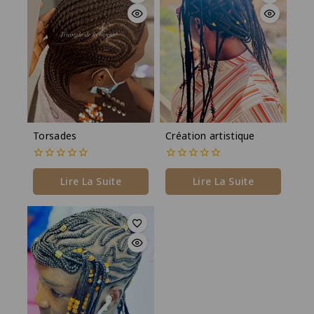
Torsades
Création artistique
0
0
de
de
Lire La Suite
Lire La Suite
5
5