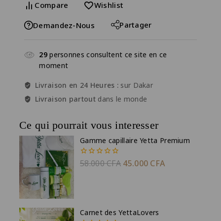
Compare
Wishlist
Partager
Demandez-Nous
29
personnes consultent ce site en ce
moment
Livraison en 24 Heures :
sur Dakar
Livraison partout
dans le monde
Ce qui pourrait vous interesser
Gamme capillaire Yetta Premium
58.000
CFA
45.000
CFA
0
de
5
Carnet des YettaLovers