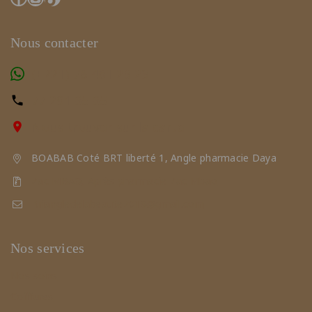
Nous contacter
(+221) 78 461 23 23
77 291 65 65
Nous trouver sur la carte
BOABAB Coté BRT liberté 1, Angle pharmacie Daya
Zac MBAO, Après pharmacie Zac Mbao
triangledelabeaute2019@gmail.com
Nos services
Nos soins
Coiffures