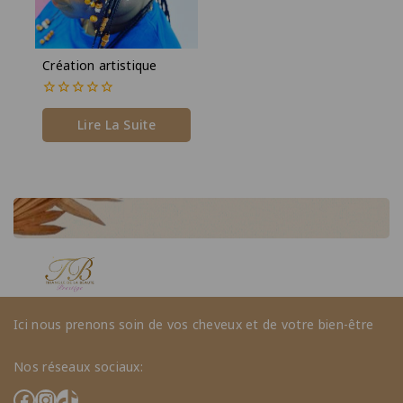
Création artistique
0
de
Lire La Suite
5
Ici nous prenons soin de vos cheveux et de votre bien-être
Nos réseaux sociaux: