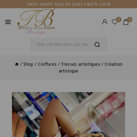
Salon ouvert tous les jours sauf le Lundi
0
0
/
Shop
/
Coiffures
/
Tresses artistiques
/
Création
artistique