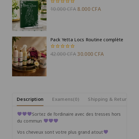
10.000
CFA
8.000
CFA
0
de
5
Pack Yetta Locs Routine complète
42.000
CFA
30.000
CFA
0
de
5
Description
Examens(0)
Shipping & Return
Sortez de l’ordinaire avec des tresses hors
du commun
Vos cheveux sont votre plus grand atout