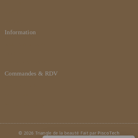
Nos soins
Coiffures
Produits
Information
Support WHATSAPP
Feedback
(+221) 78 461 23 23
Commandes & RDV
Prendre un RDV
Nos produits
Mon compte client
© 2026 Triangle de la beauté Fait par
PiscoTech