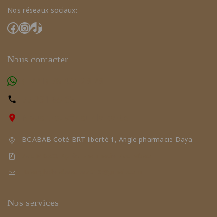
Nos réseaux sociaux:
Nous contacter
(+221) 78 461 23 23
77 291 65 65
Nous trouver sur la carte
BOABAB Coté BRT liberté 1, Angle pharmacie Daya
Zac MBAO, Après pharmacie Zac Mbao
triangledelabeaute2019@gmail.com
Nos services