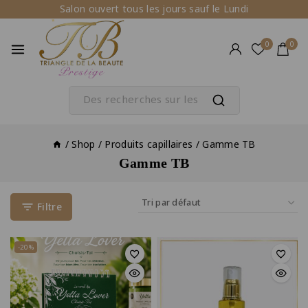
Salon ouvert tous les jours sauf le Lundi
0
0
/
Shop
/
Produits capillaires
/
Gamme TB
Gamme TB
Filtre
-20%