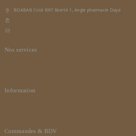
BOABAB Coté BRT liberté 1, Angle pharmacie Daya
Zac MBAO, Après pharmacie Zac Mbao
triangledelabeaute2019@gmail.com
Nos services
Nos soins
Coiffures
Produits
Information
Support WHATSAPP
Feedback
(+221) 78 461 23 23
Commandes & RDV