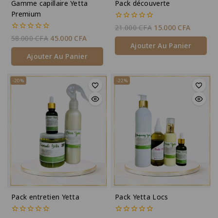
Gamme capillaire Yetta
Pack découverte
Premium
0
21.000
CFA
15.000
CFA
de
0
58.000
CFA
45.000
CFA
5
de
Ajouter Au Panier
5
Ajouter Au Panier
-20%
-22%
Pack entretien Yetta
Pack Yetta Locs