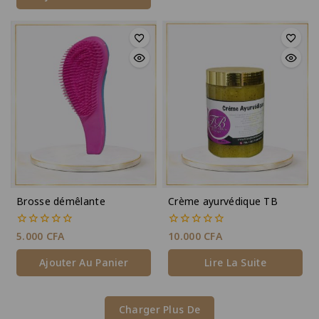
Brosse démêlante
Crème ayurvédique TB
0
0
5.000
CFA
10.000
CFA
de
de
5
5
Ajouter Au Panier
Lire La Suite
Charger Plus De