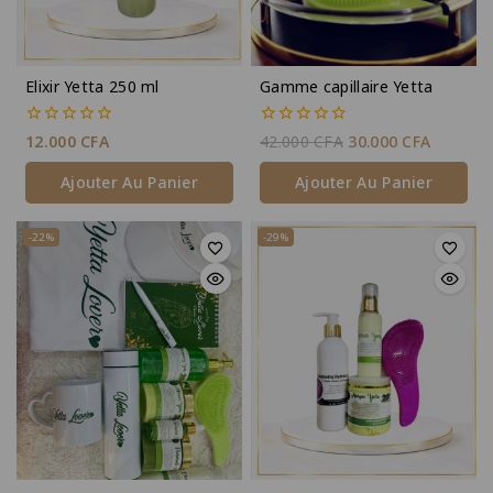
Elixir Yetta 250 ml
Gamme capillaire Yetta
0
0
12.000
CFA
42.000
CFA
30.000
CFA
de
de
5
5
Ajouter Au Panier
Ajouter Au Panier
-22%
-29%