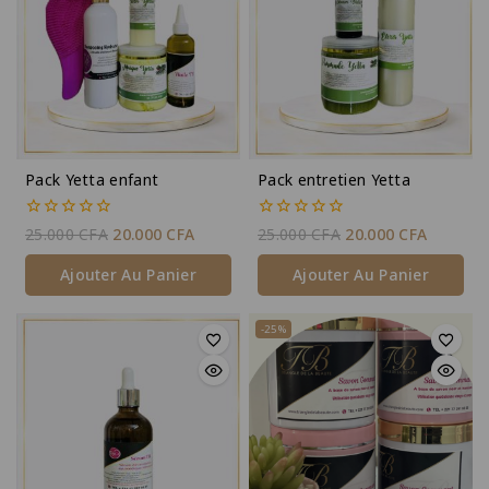
Pack Yetta enfant
Pack entretien Yetta
0
0
25.000
CFA
20.000
CFA
25.000
CFA
20.000
CFA
de
de
5
5
Ajouter Au Panier
Ajouter Au Panier
-25%