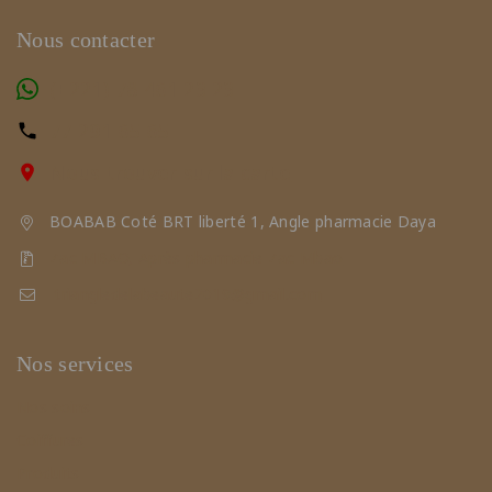
Nous contacter
(+221) 78 461 23 23
77 291 65 65
Nous trouver sur la carte
BOABAB Coté BRT liberté 1, Angle pharmacie Daya
Zac MBAO, Après pharmacie Zac Mbao
triangledelabeaute2019@gmail.com
Nos services
Nos soins
Coiffures
Produits