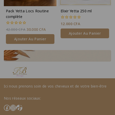
Pack Yetta Locs Routine
Elixir Yetta 250 ml
complète
0
12.000
CFA
de
0
42.000
CFA
30.000
CFA
5
de
Ajouter Au Panier
5
Ajouter Au Panier
Ici nous prenons soin de vos cheveux et de votre bien-être
Nos réseaux sociaux: