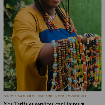
CONSEILS CAPILLAIRES
|
NOS SOINS
|
NOUVELLES COIFFURES
Nos Tarifs et services capillaires ♥️