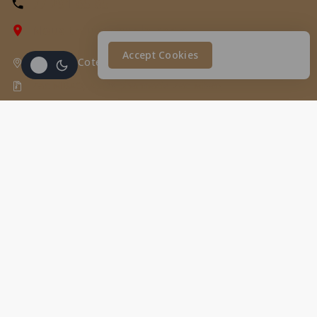
77 291 65 65
Nous trouver sur la carte
Accept Cookies
BOABAB Coté BRT liberté 1, Angle pharmacie Daya
Zac MBAO, Après pharmacie Zac Mbao
triangledelabeaute2019@gmail.com
Nos services
Nos soins
Coiffures
Produits
Information
Support WHATSAPP
Feedback