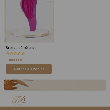
Brosse démêlante
0
5.000
CFA
de
5
Ajouter Au Panier