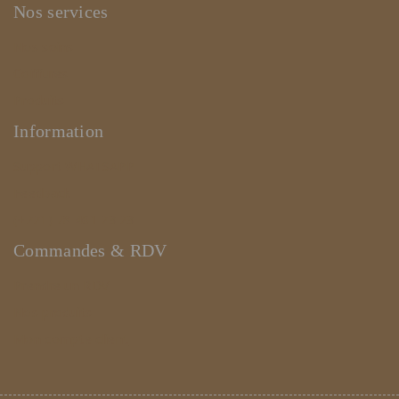
Nos services
Nos soins
Coiffures
Produits
Information
Support WHATSAPP
Feedback
(+221) 78 461 23 23
Commandes & RDV
Prendre un RDV
Nos produits
Mon compte client