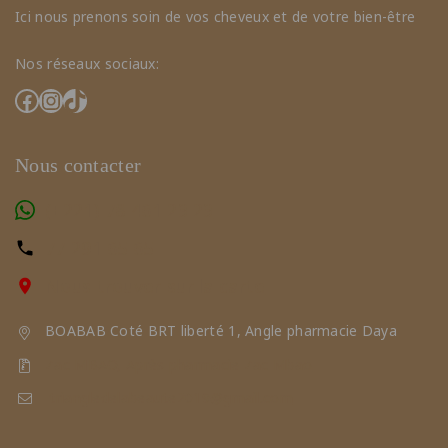
Ici nous prenons soin de vos cheveux et de votre bien-être
Nos réseaux sociaux:
Nous contacter
(+221) 78 461 23 23
77 291 65 65
Nous trouver sur la carte
BOABAB Coté BRT liberté 1, Angle pharmacie Daya
Zac MBAO, Après pharmacie Zac Mbao
triangledelabeaute2019@gmail.com