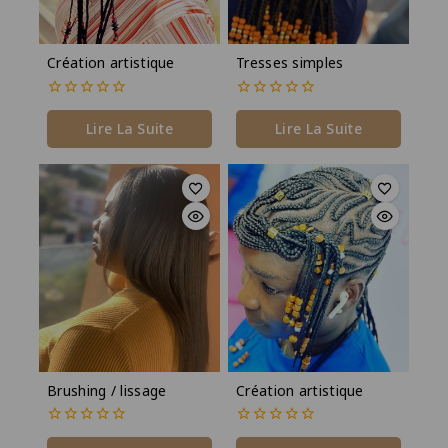
Création artistique
Tresses simples
0
0
de
de
Lire La Suite
Lire La Suite
5
5
Brushing / lissage
Création artistique
0
0