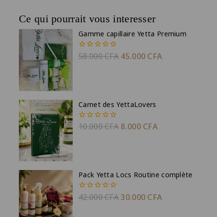
Ce qui pourrait vous interesser
Gamme capillaire Yetta Premium
58.000
CFA
45.000
CFA
0
de
5
Carnet des YettaLovers
10.000
CFA
8.000
CFA
0
de
5
Pack Yetta Locs Routine complète
42.000
CFA
30.000
CFA
0
de
5