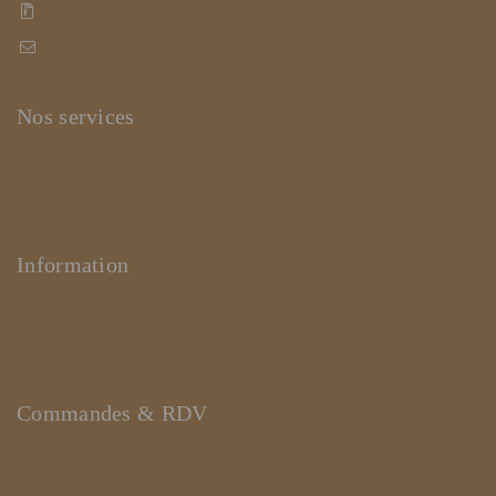
Zac MBAO, Après pharmacie Zac Mbao
triangledelabeaute2019@gmail.com
Nos services
Nos soins
Coiffures
Produits
Information
Support WHATSAPP
Feedback
(+221) 78 461 23 23
Commandes & RDV
Prendre un RDV
Nos produits