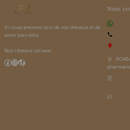
Nous con
(+221
Ici nous prenons soin de vos cheveux et de
77 29
votre bien-être
Nous 
Nos réseaux sociaux:
BOABA
pharmaci
Zac M
Mbao
triangled