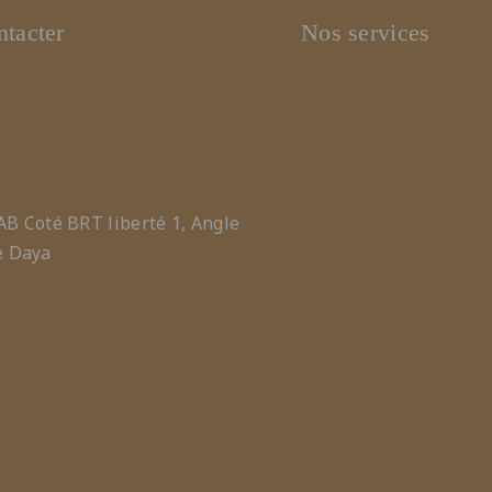
tacter
Nos services
) 78 461 23 23
Nos soins
Coiffures
1 65 65
Produits
trouver sur la carte
B Coté BRT liberté 1, Angle
e Daya
BAO, Après pharmacie Zac
elabeaute2019@gmail.com