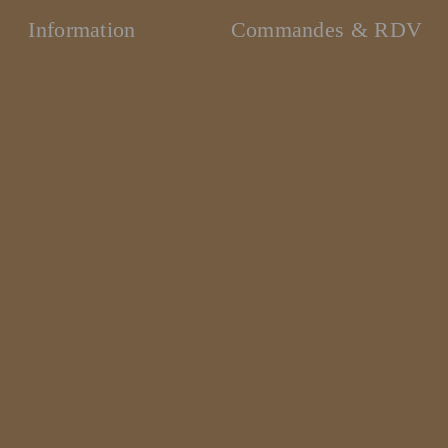
Information
Commandes & RDV
Support WHATSAPP
Prendre un RDV
Feedback
Nos produits
(+221) 78 461 23 23
Mon compte client