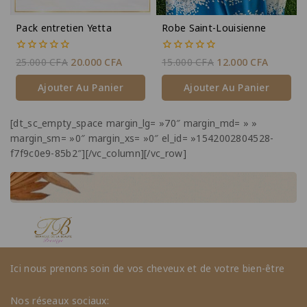
Pack entretien Yetta
Robe Saint-Louisienne
0
0
25.000
CFA
20.000
CFA
15.000
CFA
12.000
CFA
de
de
5
5
Ajouter Au Panier
Ajouter Au Panier
[dt_sc_empty_space margin_lg= »70″ margin_md= » »
margin_sm= »0″ margin_xs= »0″ el_id= »1542002804528-
f7f9c0e9-85b2″][/vc_column][/vc_row]
Ici nous prenons soin de vos cheveux et de votre bien-être
Nos réseaux sociaux: