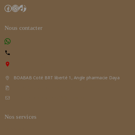
Nous contacter
(+221) 78 461 23 23
77 291 65 65
Nous trouver sur la carte
BOABAB Coté BRT liberté 1, Angle pharmacie Daya
Zac MBAO, Après pharmacie Zac Mbao
triangledelabeaute2019@gmail.com
Nos services
Nos soins