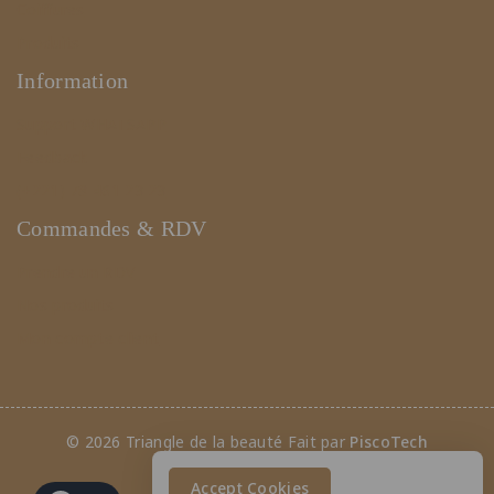
Coiffures
Produits
Information
Support WHATSAPP
Feedback
(+221) 78 461 23 23
Commandes & RDV
Prendre un RDV
Nos produits
Mon compte client
© 2026 Triangle de la beauté Fait par
PiscoTech
Accept Cookies