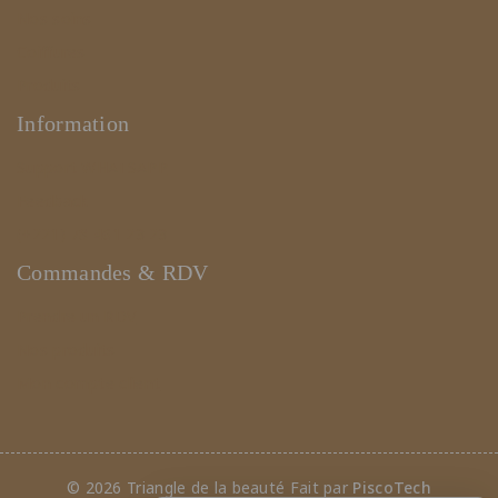
Nos soins
Coiffures
Produits
Information
Support WHATSAPP
Feedback
(+221) 78 461 23 23
Commandes & RDV
Prendre un RDV
Nos produits
Mon compte client
© 2026 Triangle de la beauté Fait par
PiscoTech