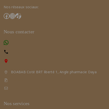
Nos réseaux sociaux:
Nous contacter
(+221) 78 461 23 23
77 291 65 65
Nous trouver sur la carte
BOABAB Coté BRT liberté 1, Angle pharmacie Daya
Zac MBAO, Après pharmacie Zac Mbao
triangledelabeaute2019@gmail.com
Nos services