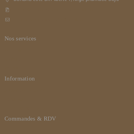
Zac MBAO, Après pharmacie Zac Mbao
triangledelabeaute2019@gmail.com
Nos services
Nos soins
Coiffures
Produits
Information
Support WHATSAPP
Feedback
(+221) 78 461 23 23
Commandes & RDV
Prendre un RDV