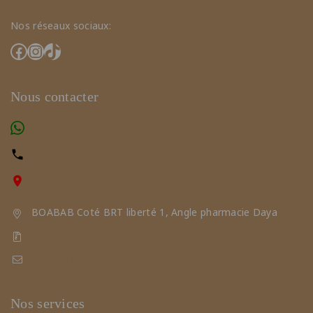
Nos réseaux sociaux:
Nous contacter
(+221) 78 461 23 23
77 291 65 65
Nous trouver sur la carte
BOABAB Coté BRT liberté 1, Angle pharmacie Daya
Zac MBAO, Après pharmacie Zac Mbao
triangledelabeaute2019@gmail.com
Nos services