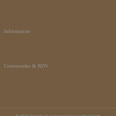
Nos soins
Coiffures
Produits
Information
Support WHATSAPP
Feedback
(+221) 78 461 23 23
Commandes & RDV
Prendre un RDV
Nos produits
Mon compte client
© 2026 Triangle de la beauté Fait par
PiscoTech