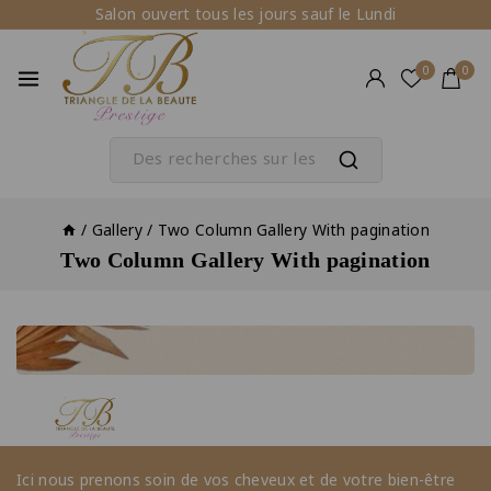
Salon ouvert tous les jours sauf le Lundi
0
0
/
Gallery
/
Two Column Gallery With pagination
Two Column Gallery With pagination
Ici nous prenons soin de vos cheveux et de votre bien-être