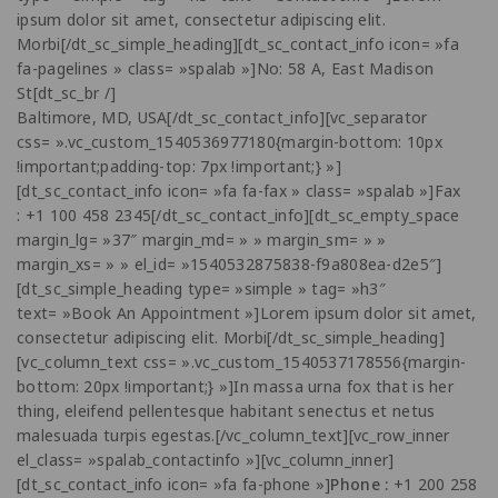
ipsum dolor sit amet, consectetur adipiscing elit.
Morbi[/dt_sc_simple_heading][dt_sc_contact_info icon= »fa
fa-pagelines » class= »spalab »]No: 58 A, East Madison
St[dt_sc_br /]
Baltimore, MD, USA[/dt_sc_contact_info][vc_separator
css= ».vc_custom_1540536977180{margin-bottom: 10px
!important;padding-top: 7px !important;} »]
[dt_sc_contact_info icon= »fa fa-fax » class= »spalab »]Fax
: +1 100 458 2345[/dt_sc_contact_info][dt_sc_empty_space
margin_lg= »37″ margin_md= » » margin_sm= » »
margin_xs= » » el_id= »1540532875838-f9a808ea-d2e5″]
[dt_sc_simple_heading type= »simple » tag= »h3″
text= »Book An Appointment »]Lorem ipsum dolor sit amet,
consectetur adipiscing elit. Morbi[/dt_sc_simple_heading]
[vc_column_text css= ».vc_custom_1540537178556{margin-
bottom: 20px !important;} »]In massa urna fox that is her
thing, eleifend pellentesque habitant senectus et netus
malesuada turpis egestas.[/vc_column_text][vc_row_inner
el_class= »spalab_contactinfo »][vc_column_inner]
[dt_sc_contact_info icon= »fa fa-phone »]
Phone :
+1 200 258