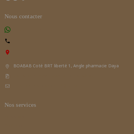
Nous contacter
(+221) 78 461 23 23
77 291 65 65
Nous trouver sur la carte
BOABAB Coté BRT liberté 1, Angle pharmacie Daya
Zac MBAO, Après pharmacie Zac Mbao
triangledelabeaute2019@gmail.com
Nos services
Nos soins
Coiffures