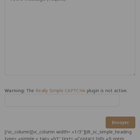
Warning:
The
Really Simple CAPTCHA
plugin is not active.
[/vc_column][vc_column width= »1/3″][dt_sc_simple_heading
type= »simple » tag= »h3″ text= »Contact Info »]Lorem