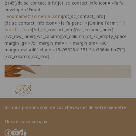
2145[/dt_sc_contact_info][dt_sc_contact_info icon= »fa fa-
envelope »]
Email
:
yourname@somemail.com
[/dt_sc_contact_info]
[dt_sc_contact_info icon= »fa fa-pencil »]
Online Form
:
Fill
out this form
[/dt_sc_contact_info][/vc_column_inner]
[/vc_row_inner][/vc_column][vc_column][dt_sc_empty_space
margin_lg= »75″ margin_md= » » margin_sm= »60″
margin_xs= »40″ el_id= »1540532841351-94a3364d-bb73″]
[/vc_column][/vc_row]
Ici nous prenons soin de vos cheveux et de votre bien-être
Nos réseaux sociaux: