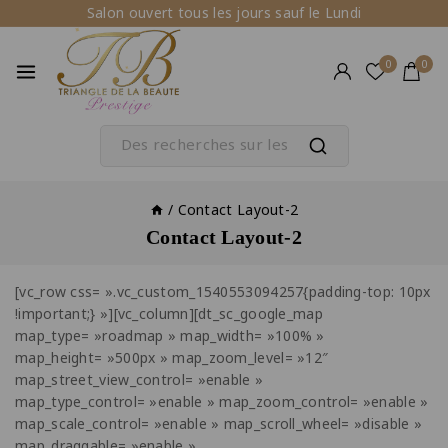
Salon ouvert tous les jours sauf le Lundi
0
0
/
Contact Layout-2
Contact Layout-2
[vc_row css= ».vc_custom_1540553094257{padding-top: 10px
!important;} »][vc_column][dt_sc_google_map
map_type= »roadmap » map_width= »100% »
map_height= »500px » map_zoom_level= »12″
map_street_view_control= »enable »
map_type_control= »enable » map_zoom_control= »enable »
map_scale_control= »enable » map_scroll_wheel= »disable »
map_draggable= »enable »