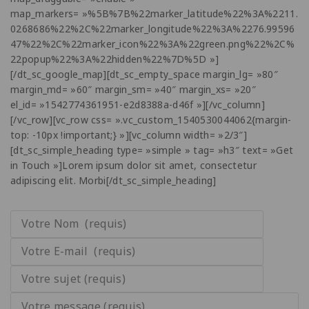
map_markers= »%5B%7B%22marker_latitude%22%3A%2211.
0268686%22%2C%22marker_longitude%22%3A%2276.99596
47%22%2C%22marker_icon%22%3A%22green.png%22%2C%
22popup%22%3A%22hidden%22%7D%5D »]
[/dt_sc_google_map][dt_sc_empty_space margin_lg= »80″
margin_md= »60″ margin_sm= »40″ margin_xs= »20″
el_id= »1542774361951-e2d8388a-d46f »][/vc_column]
[/vc_row][vc_row css= ».vc_custom_1540530044062{margin-
top: -10px !important;} »][vc_column width= »2/3″]
[dt_sc_simple_heading type= »simple » tag= »h3″ text= »Get
in Touch »]Lorem ipsum dolor sit amet, consectetur
adipiscing elit. Morbi[/dt_sc_simple_heading]