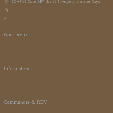
BOABAB Coté BRT liberté 1, Angle pharmacie Daya
Zac MBAO, Après pharmacie Zac Mbao
triangledelabeaute2019@gmail.com
Nos services
Nos soins
Coiffures
Produits
Information
Support WHATSAPP
Feedback
(+221) 78 461 23 23
Commandes & RDV
Prendre un RDV